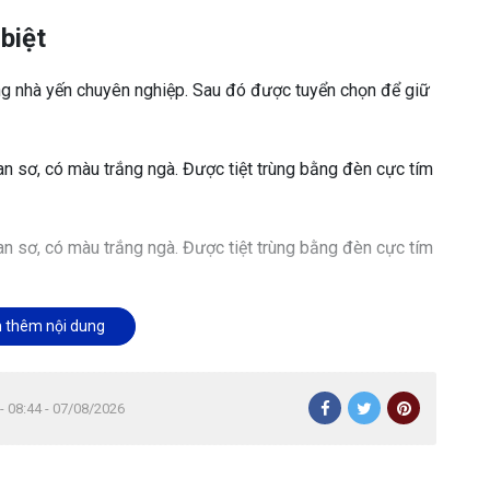
biệt
ng nhà yến chuyên nghiệp. Sau đó được tuyển chọn để giữ
an sơ, có màu trắng ngà. Được tiệt trùng bằng đèn cực tím
an sơ, có màu trắng ngà. Được tiệt trùng bằng đèn cực tím
 thêm nội dung
heo tỉ lệ kim cương (100 tổ chọn 1).
2-4 vị trí có lông chim, không có bụng, sợi nhiều
- 08:44 - 07/08/2026
 thô loại thường.
ông chuyên