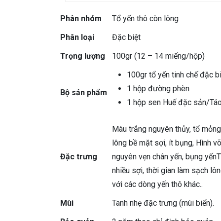
Phân nhóm
Tổ yến thô còn lông
Phân loại
Đặc biệt
Trọng lượng
100gr (12 – 14 miếng/hộp)
100gr tổ yến tinh chế đặc b
1 hộp đường phèn
Bộ sản phẩm
1 hộp sen Huế đặc sản/Tá
Màu trắng nguyên thủy, tổ mỏng, 
lông bề mặt sợi, ít bụng, Hình v
Đặc trưng
nguyên vẹn chân yến, bụng yếnT 
nhiều sợi, thời gian làm sạch l
với các dòng yến thô khác..
Mùi
Tanh nhẹ đặc trưng (mùi biển).