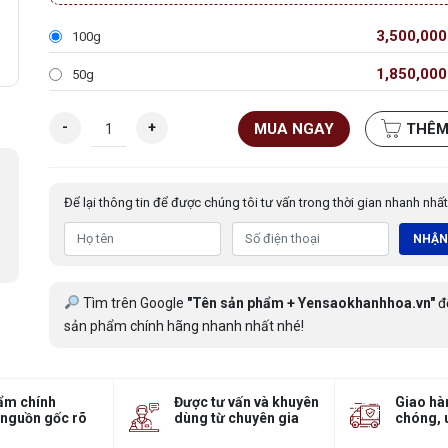
3,500,00
100g
1,850,00
50g
T
-
+
MUA NGAY
THÊM
ổ
y
ế
Để lại thông tin để được chúng tôi tư vấn trong thời gian nhanh nhất
n
t
NHẬN
h
ô
đ
Tìm trên Google
"Tên sản phẩm + Yensaokhanhhoa.vn"
đ
ặ
sản phẩm chính hãng nhanh nhất nhé!
c
b
i
ẩm chính
Được tư vấn và khuyên
Giao hà
ệ
 nguồn gốc rõ
dùng từ chuyên gia
chóng, 
t