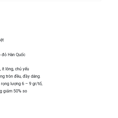
iệt
o đỏ Hàn Quốc
ít lông, chủ yếu
õng tròn đều, đầy dáng.
rọng lượng 6 – 9 gr/tổ,
ông giảm 50% so