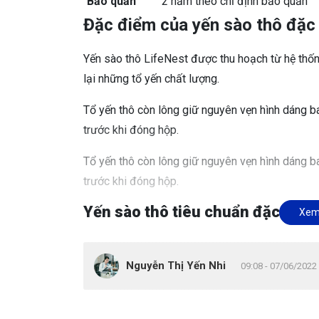
Bảo quản
2 năm theo chỉ định bảo quản
Đặc điểm của yến sào thô đặc 
Yến sào thô LifeNest được thu hoạch từ hệ thố
lại những tổ yến chất lượng.
Tổ yến thô còn lông giữ nguyên vẹn hình dáng b
trước khi đóng hộp.
Tổ yến thô còn lông giữ nguyên vẹn hình dáng b
trước khi đóng hộp.
Yến sào thô tiêu chuẩn đặc biệt:
Xem
Là những chiếc tổ yến thô được tuyển chọn t
Tổ tròn đều, dày, rất ít lông, thường khoảng 
Nguyễn Thị Yến Nhi
09:08 - 07/06/2022 
Thời gian làm sạch giảm đến 50% so với yến
Tỉ lệ hao hụt khoảng 15% đối với người kh