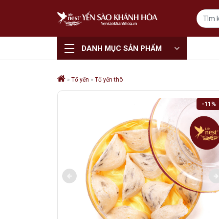
DANH MỤC SẢN PHẨM
»
Tổ yến
»
Tổ yến thô
-11%