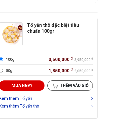
Tổ yến thô đặc biệt tiêu
chuẩn 100gr
₫
3,500,000
100g
₫
3,950,000
₫
1,850,000
50g
₫
2,050,000
MUA NGAY
THÊM VÀO GIỎ
Xem thêm Tổ yến
Xem thêm Tổ yến thô