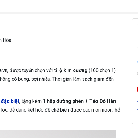
t
i
ê
u
c
h
h Hòa
u
ẩ
n
1
0
a.vn, được tuyển chọn với
tỉ lệ kim cương
(100 chọn 1).
0
, không có bụng, sợi nhiều. Thời gian làm sạch giảm đến
g
r
s
 đặc biệt
, tặng kèm
1 hộp đường phèn + Táo Đỏ Hàn
ố
 lọc, dễ dàng kết hợp để chế biến được các món ngon, bổ
l
ư
ợ
n
g