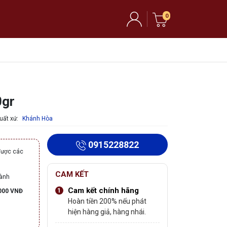
0
0gr
uất xứ:
Khánh Hòa
0915228822
được các
CAM KẾT
hành
Cam kết chính hãng
000 VNĐ
Hoàn tiền 200% nếu phát
hiện hàng giả, hàng nhái.