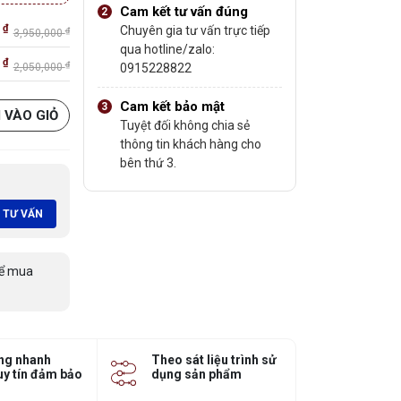
Cam kết tư vấn đúng
₫
Chuyên gia tư vấn trực tiếp
0
₫
3,950,000
qua hotline/zalo:
₫
0
₫
2,050,000
0915228822
Cam kết bảo mật
 VÀO GIỎ
Tuyệt đối không chia sẻ
thông tin khách hàng cho
bên thứ 3.
 TƯ VẤN
ể mua
ng nhanh
Theo sát liệu trình sử
uy tín đảm bảo
dụng sản phẩm