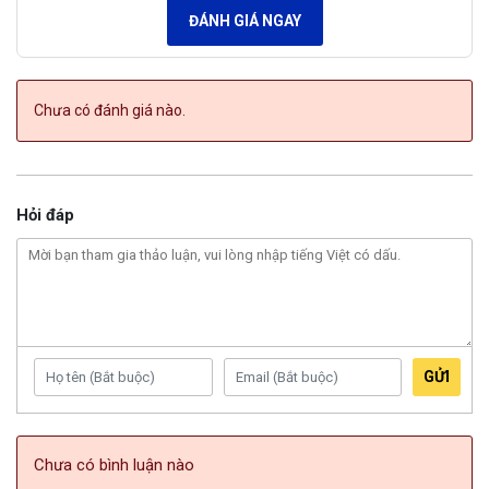
ĐÁNH GIÁ NGAY
Với mỗi đơn hàng 100gr tổ yến được đặt trong set hộp cao cấp
Quy trình xử lý tổ yến tinh chế đặc biệt
Chưa có đánh giá nào.
Bước 1 – Chọn lọc tổ yến
Tổ yến được thu hoạch từ dây chuyền chuyên nghiệp và
Hỏi đáp
được LifeNest tuyển chọn theo tỷ lệ vàng 50 tổ chọn 1 tổ.
Bước 2: Sơ chế tổ yến
Yến sau khi chọn lọc, tổ yến thô được đưa đến xưởng sơ
chế, nhân viên LifeNest tiến hành làm sạch bụi, tạp chất. Quy
GỬI
trình được làm thủ công tỉ mỉ từng công đoạn
Bước 3 – Làm sạch tổ yến
Chưa có bình luận nào
Tổ yến sẽ được làm mềm bằng công nghệ phun lạnh, được