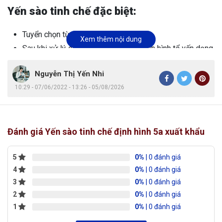
Yến sào tinh chế đặc biệt:
Tuyển chọn từ theo tỷ lệ 50 chọn 1
Xem thêm nội dung
Sau khi xử lý sẽ được ghép khuôn định hình tổ yến dạng
cánh sen
Nguyễn Thị Yến Nhi
Tất cả “giá trị thượng phẩm” từ thiên nhiên đều được
10:29 - 07/06/2022 - 13:26 - 05/08/2026
giữ lại cho đến khi đến tay những thượng khách.
Tiết kiệm thời gian chế biến tối đa.
Là lựa chọn hoàn hảo cho việc biếu tặng.
Đánh giá Yến sào tinh chế định hình 5a xuất khẩu
5
0%
| 0 đánh giá
4
0%
| 0 đánh giá
3
0%
| 0 đánh giá
2
0%
| 0 đánh giá
1
0%
| 0 đánh giá