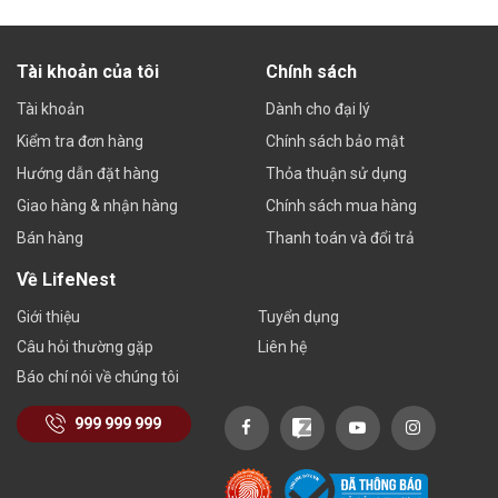
Tổ yến được làm sạch lên đến 99% và được định hình đều
Tài khoản của tôi
Chính sách
theo khuôn, giữ được màu sắc, hương vị, cùng hàm lượng
dinh dưỡng cao
Tài khoản
Dành cho đại lý
Kiểm tra đơn hàng
Chính sách bảo mật
Thành phần dinh dưỡng tổ yến 5A xuất
Hướng dẫn đặt hàng
Thỏa thuận sử dụng
khẩu
Giao hàng & nhận hàng
Chính sách mua hàng
Trong tổ yến rút lông 5A thượng hạng có chứa 2 thành phần
Bán hàng
Thanh toán và đổi trả
chính: Glycol và Protein vô cùng quý giúp cở thể dễ dàng hấp
Về LifeNest
thụ và bồi bổ cơ thể, chống suy nhượng đặt biệt tốt cho
Giới thiệu
Tuyển dụng
người bệnh , người già , phụ nữ mang thai & trẻ em …
Câu hỏi thường gặp
Liên hệ
Glycol cung cấp 7 loại đường dễ hấp thụ cho cơ thể.
Báo chí nói về chúng tôi
Protein chứa tới 18 loại acid amin có hàm lượng cao
999 999 999
như Aspartic acid, Tyrosine, Valine, Serine, Leucine…
Cùng với 31 nguyên tố vi lượng như