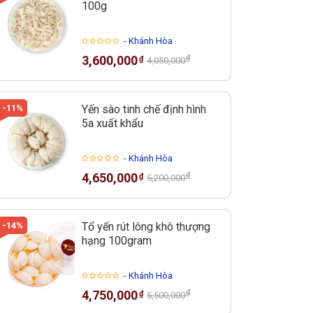
100g
- Khánh Hòa
₫
3,600,000
₫
4,050,000
-11%
Yến sào tinh chế định hình
5a xuất khẩu
- Khánh Hòa
₫
4,650,000
₫
5,200,000
-14%
Tổ yến rút lông khô thượng
hạng 100gram
- Khánh Hòa
₫
4,750,000
₫
5,500,000