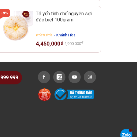
-9%
Tổ yến tinh chế nguyên sợi
đặc biệt 100gram
- Khánh Hòa
₫
4,450,000
₫
4,900,000
 999 999