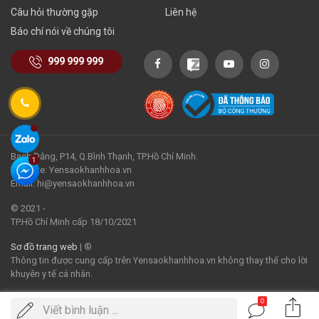
Câu hỏi thường gặp
Liên hệ
Báo chí nói về chúng tôi
999 999 999
Bạch Đằng, P14, Q.Bình Thạnh, TP.Hồ Chí Minh.
Website: Yensaokhanhhoa.vn
Email: hi@yensaokhanhhoa.vn
© 2021 -
TP.Hồ Chí Minh cấp 18/10/2021
Sơ đồ trang web
| ®
Thông tin được cung cấp trên Yensaokhanhhoa.vn không thay thế cho lời
khuyên y tế cá nhân.
0
Viết bình luận ...