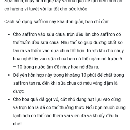
Sữa chua, nhụy hoa nghệ tây và hoa quả sẽ tạo nên món ăn
có hương vị tuyệt vời lại tốt cho sức khỏe
Cách sử dụng saffron này khá đơn giản, bạn chỉ cần:
Cho saffron vào sữa chua, trộn đều lên cho saffron có
thể thấm đều sữa chua. Như thế sẽ giúp dưỡng chất sẽ
tan ra và thấm vào sữa chua tốt hơn. Trước khi cho nhụy
hoa nghệ tây vào sữa chua bạn có thể ngâm nó trước 5
– 10 trong nước ấm để nhụy hoa nở đều ra.
Để yên hỗn hợp này trong khoảng 10 phút để chất trong
saffron tan ra, đến khi sữa chua có màu vàng đậm là
được.
Cho hoa quả đã gọt vỏ, cắt nhỏ dạng hạt lựu vào cùng
và trộn lên là đã có thể thưởng thức. Nếu bạn muốn dùng
lạnh hơn có thể cho thêm vài viên đá và khuấy đều là
nhé!