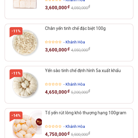
₫
₫
3,600,000
4,050,000
Chân yến tinh chế đặc biệt 100g
-11%
- Khánh Hòa
₫
₫
3,600,000
4,050,000
Yến sào tinh chế định hình 5a xuất khẩu
-11%
- Khánh Hòa
₫
₫
4,650,000
5,200,000
Tổ yến rút lông khô thượng hạng 100gram
-14%
- Khánh Hòa
₫
₫
4,750,000
5,500,000