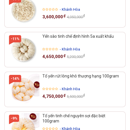
- Khánh Hòa
₫
₫
3,600,000
4,050,000
Yến sào tinh chế định hình 5a xuất khẩu
-11%
- Khánh Hòa
₫
₫
4,650,000
5,200,000
Tổ yến rút lông khô thượng hạng 100gram
-14%
- Khánh Hòa
₫
₫
4,750,000
5,500,000
Tổ yến tinh chế nguyên sợi đặc biệt
-9%
100gram
- Khánh Hòa