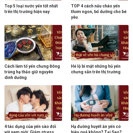
Top 5 loại nước yến tốt nhất
TOP 4 cách nấu cháo yến
trên thị trường hiện nay
thơm ngon, bổ dưỡng cho bé
yêu
Cách làm tổ yến chưng Đông
Hé lộ bí mật những hũ yến
trùng hạ thảo giữ nguyên
chưng sẵn trên thị trường
dinh dưỡng
4 tác dụng của yến sào đối
Hạ đường huyết ăn yến có
với nam giới: Giảm stress,
hiệu quả không? Tại Sao?