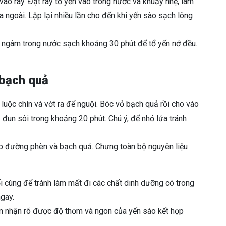
 vào rây. Đặt rây tổ yến vào trong nước và khuấy nhẹ, làm
a ngoài. Lặp lại nhiều lần cho đến khi yến sào sạch lông
n ngâm trong nước sạch khoảng 30 phút để tổ yến nở đều.
 bạch quả
uộc chín và vớt ra để nguội. Bóc vỏ bạch quả rồi cho vào
un sôi trong khoảng 20 phút. Chú ý, để nhỏ lửa tránh
p đường phèn và bạch quả. Chưng toàn bộ nguyên liệu
i cùng để tránh làm mất đi các chất dinh dưỡng có trong
ngay.
m nhận rõ được độ thơm và ngon của yến sào kết hợp