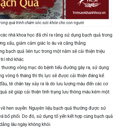
trong quá trình chăm sóc sức khỏe cho con người
 các nhà khoa học đã chỉ ra rằng sử dụng bạch quả trong
ượng xấu, giảm cảm giác lo âu và căng thẳng.
ng bạch quả liên tục trong một năm sẽ cải thiện triệu
rí nhớ khác.
ổn thương võng mạc do bệnh tiểu đường gây ra, sử dụng
g vòng 6 tháng thì thị lực sẽ được cải thiện đáng kể.
đầu, tê chân tay xảy ra là do lưu lượng máu đến các cơ
uả sẽ giúp cải thiện tình trạng lưu thông máu kém một
ề về hen suyễn: Nguyên liệu bạch quả thường được sử
và bổ phổi. Do đó, sử dụng tổ yến kết hợp cùng bạch quả
 dẳng lâu ngày không khỏi.