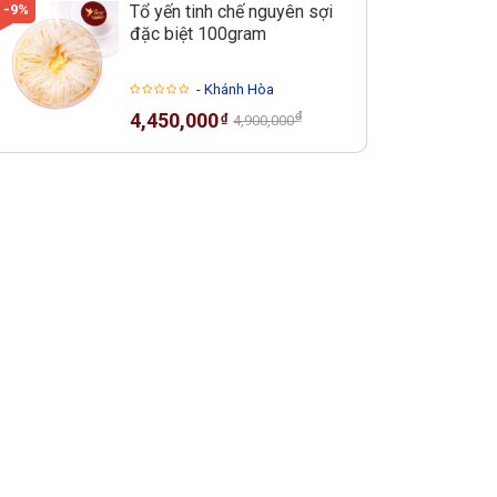
-9%
Tổ yến tinh chế nguyên sợi
đặc biệt 100gram
- Khánh Hòa
₫
4,450,000
₫
4,900,000