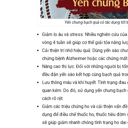
Yến chưng bạch quả có tác dụng tốt 
Giảm lo âu và stress: Nhiều nghiên cứu của
vòng 4 tuần sẽ giúp cơ thể giải tỏa năng l
Cải thiện trí nhớ hiệu quả: Dùng yến sào chư
chứng bệnh Alzheimer hoặc các chứng mất t
Nâng cao thị lực: Đối với những người bị t
đều đặn yến sào kết hợp cùng bạch quả tron
Lưu thông máu và khí huyết: Tình trạng đau 
quan kém. Do đó, sử dụng yến chưng bạch q
cách rõ rệt.
Giảm các triệu chứng ho và cải thiện vấn đ
dụng để điều chế thuốc ho, thuốc tiêu đờm 
sẽ giúp giảm nhanh chóng tình trạng ho dai