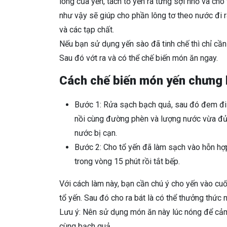
lông của yến, tách tổ yến ra từng sợi nhỏ và cho
như vậy sẽ giúp cho phần lông tơ theo nước đi r
và các tạp chất.
Nếu bạn sử dụng yến sào đã tinh chế thì chỉ cầ
Sau đó vớt ra và có thể chế biến món ăn ngay.
Cách chế biến món yến chưng
Bước 1: Rửa sạch bạch quả, sau đó đem đi l
nồi cùng đường phèn và lượng nước vừa đủ đ
nước bị cạn.
Bước 2: Cho tổ yến đã làm sạch vào hỗn hợ
trong vòng 15 phút rồi tắt bếp.
Với cách làm này, bạn cần chú ý cho yến vào cuố
tổ yến. Sau đó cho ra bát là có thể thưởng thức 
Lưu ý: Nên sử dụng món ăn này lúc nóng để cả
cùng bạch quả.