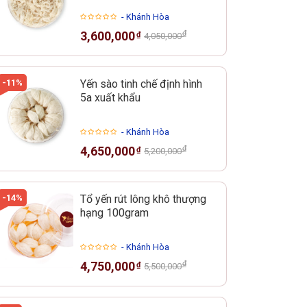
- Khánh Hòa
₫
3,600,000
₫
4,050,000
-11%
Yến sào tinh chế định hình
5a xuất khẩu
- Khánh Hòa
₫
4,650,000
₫
5,200,000
-14%
Tổ yến rút lông khô thượng
hạng 100gram
- Khánh Hòa
₫
4,750,000
₫
5,500,000