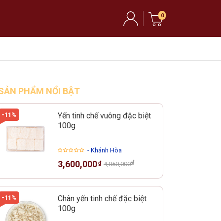
0
SẢN PHẨM NỔI BẬT
-11%
Yến tinh chế vuông đặc biệt
100g
- Khánh Hòa
₫
3,600,000
₫
4,050,000
-11%
Chân yến tinh chế đặc biệt
100g