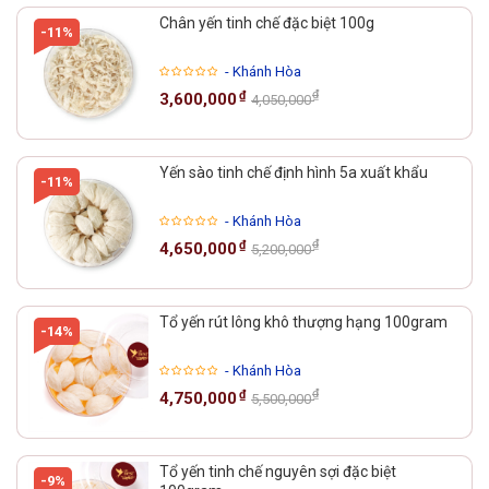
Chân yến tinh chế đặc biệt 100g
-11%
- Khánh Hòa
₫
₫
3,600,000
4,050,000
Yến sào tinh chế định hình 5a xuất khẩu
-11%
- Khánh Hòa
₫
₫
4,650,000
5,200,000
Tổ yến rút lông khô thượng hạng 100gram
-14%
- Khánh Hòa
₫
₫
4,750,000
5,500,000
Tổ yến tinh chế nguyên sợi đặc biệt
-9%