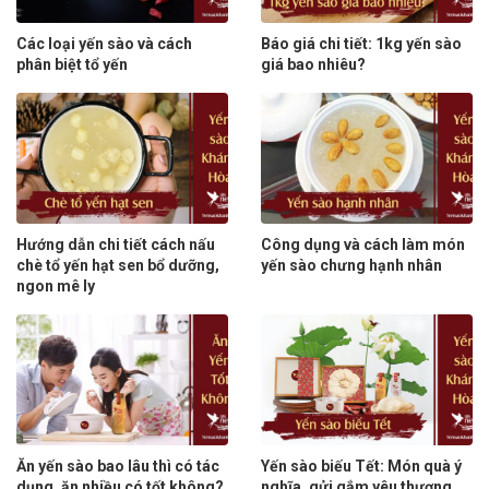
Các loại yến sào và cách
Báo giá chi tiết: 1kg yến sào
phân biệt tổ yến
giá bao nhiêu?
Hướng dẫn chi tiết cách nấu
Công dụng và cách làm món
chè tổ yến hạt sen bổ dưỡng,
yến sào chưng hạnh nhân
ngon mê ly
Ăn yến sào bao lâu thì có tác
Yến sào biếu Tết: Món quà ý
dụng, ăn nhiều có tốt không?
nghĩa, gửi gắm yêu thương