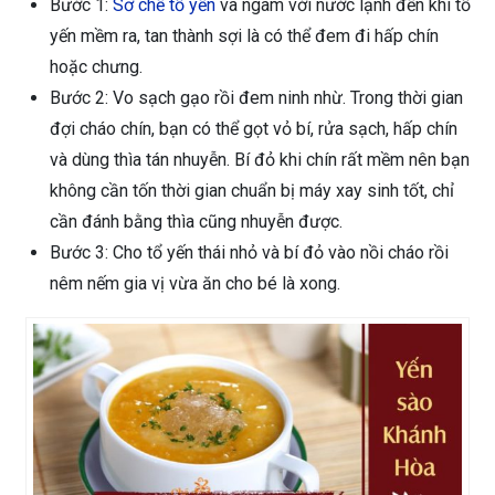
Bước 1:
Sơ chế tổ yến
và ngâm với nước lạnh đến khi tổ
yến mềm ra, tan thành sợi là có thể đem đi hấp chín
hoặc chưng.
Bước 2: Vo sạch gạo rồi đem ninh nhừ. Trong thời gian
đợi cháo chín, bạn có thể gọt vỏ bí, rửa sạch, hấp chín
và dùng thìa tán nhuyễn. Bí đỏ khi chín rất mềm nên bạn
không cần tốn thời gian chuẩn bị máy xay sinh tốt, chỉ
cần đánh bằng thìa cũng nhuyễn được.
Bước 3: Cho tổ yến thái nhỏ và bí đỏ vào nồi cháo rồi
nêm nếm gia vị vừa ăn cho bé là xong.