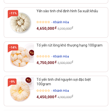
Yến sào tinh chế định hình 5a xuất khẩu
-11%
- Khánh Hòa
₫
₫
4,650,000
5,200,000
Tổ yến rút lông khô thượng hạng 100gram
-14%
- Khánh Hòa
₫
₫
4,750,000
5,500,000
Tổ yến tinh chế nguyên sợi đặc biệt
-9%
100gram
- Khánh Hòa
₫
₫
4,450,000
4,900,000