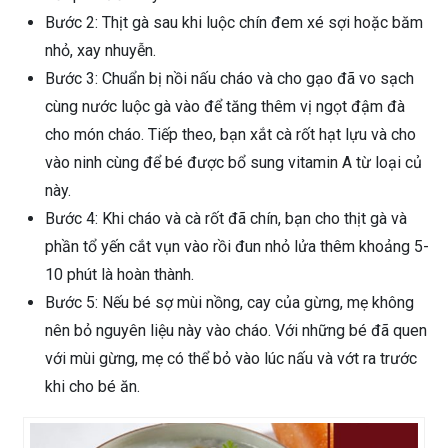
Bước 2: Thịt gà sau khi luộc chín đem xé sợi hoặc băm
nhỏ, xay nhuyễn.
Bước 3: Chuẩn bị nồi nấu cháo và cho gạo đã vo sạch
cùng nước luộc gà vào để tăng thêm vị ngọt đậm đà
cho món cháo. Tiếp theo, bạn xắt cà rốt hạt lựu và cho
vào ninh cùng để bé được bổ sung vitamin A từ loại củ
này.
Bước 4: Khi cháo và cà rốt đã chín, bạn cho thịt gà và
phần tổ yến cắt vụn vào rồi đun nhỏ lửa thêm khoảng 5-
10 phút là hoàn thành.
Bước 5: Nếu bé sợ mùi nồng, cay của gừng, mẹ không
nên bỏ nguyên liệu này vào cháo. Với những bé đã quen
với mùi gừng, mẹ có thể bỏ vào lúc nấu và vớt ra trước
khi cho bé ăn.