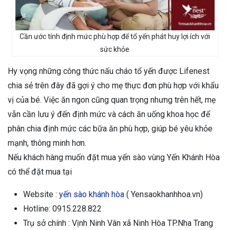
Cần ước tính định mức phù hợp để tổ yến phát huy lợi ích với
sức khỏe
Hy vọng những công thức nấu cháo tổ yến được Lifenest
chia sẻ trên đây đã gợi ý cho mẹ thực đơn phù hợp với khẩu
vị của bé. Việc ăn ngon cũng quan trọng nhưng trên hết, mẹ
vẫn cần lưu ý đến định mức và cách ăn uống khoa học để
phân chia định mức các bữa ăn phù hợp, giúp bé yêu khỏe
mạnh, thông minh hơn.
Nếu khách hàng muốn đặt mua yến sào vùng Yến Khánh Hòa
có thể đặt mua tại
Website :
yến sào khánh hòa
( Yensaokhanhhoa.vn)
Hotline: 0915.228.822
Trụ sở chính : Vịnh Ninh Vân xã Ninh Hòa TP.Nha Trang