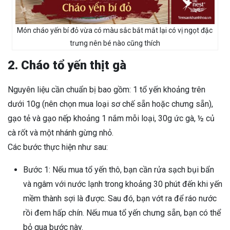
Món cháo yến bí đỏ vừa có màu sắc bắt mắt lại có vị ngọt đặc
trưng nên bé nào cũng thích
2. Cháo tổ yến thịt gà
Nguyên liệu cần chuẩn bị bao gồm: 1 tổ yến khoảng trên
dưới 10g (nên chọn mua loại sơ chế sẵn hoặc chưng sẵn),
gạo tẻ và gạo nếp khoảng 1 nắm mỗi loại, 30g ức gà, ½ củ
cà rốt và một nhánh gừng nhỏ.
Các bước thực hiện như sau:
Bước 1: Nếu mua tổ yến thô, bạn cần rửa sạch bụi bẩn
và ngâm với nước lạnh trong khoảng 30 phút đến khi yến
mềm thành sợi là được. Sau đó, bạn vớt ra để ráo nước
rồi đem hấp chín. Nếu mua tổ yến chưng sẵn, bạn có thể
bỏ qua bước này.