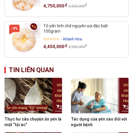
₫
₫
4,750,000
5,500,000
Tổ yến tinh chế nguyên sợi đặc biệt
-9%
100gram
- Khánh Hòa
₫
₫
4,450,000
4,900,000
TIN LIÊN QUAN
Thực hư câu chuyện ăn yến là
Tác dụng của yến sào đối với
một “tội ác”
người bệnh