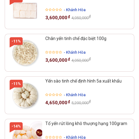
- Khánh Hòa
₫
₫
3,600,000
4,050,000
Chân yến tinh chế đặc biệt 100g
-11%
- Khánh Hòa
₫
₫
3,600,000
4,050,000
Yến sào tinh chế định hình 5a xuất khẩu
-11%
- Khánh Hòa
₫
₫
4,650,000
5,200,000
Tổ yến rút lông khô thượng hạng 100gram
-14%
- Khánh Hòa