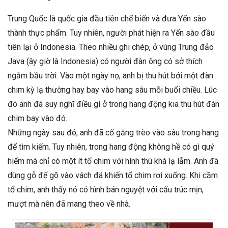
Trung Quốc là quốc gia đầu tiên chế biến và đưa Yến sào
thành thực phẩm. Tuy nhiên, người phát hiện ra Yến sào đầu
tiên lại ở Indonesia. Theo nhiều ghi chép, ở vùng Trung đảo
Java (ây giờ là Indonesia) có người đàn ông có sở thích
ngắm bầu trời. Vào một ngày nọ, anh bị thu hút bởi một đàn
chim kỳ lạ thường hay bay vào hang sâu mỗi buổi chiều. Lúc
đó anh đã suy nghĩ điều gì ở trong hang động kia thu hút đàn
chim bay vào đó.
Những ngày sau đó, anh đã cố gắng trèo vào sâu trong hang
để tìm kiếm. Tuy nhiên, trong hang động không hề có gì quý
hiếm mà chỉ có một ít tổ chim với hình thù khá lạ lẫm. Anh đã
dùng gỗ để gõ vào vách đá khiến tổ chim rơi xuống. Khi cầm
tổ chim, anh thấy nó có hình bán nguyệt với cấu trúc mịn,
mượt mà nên đã mang theo về nhà.