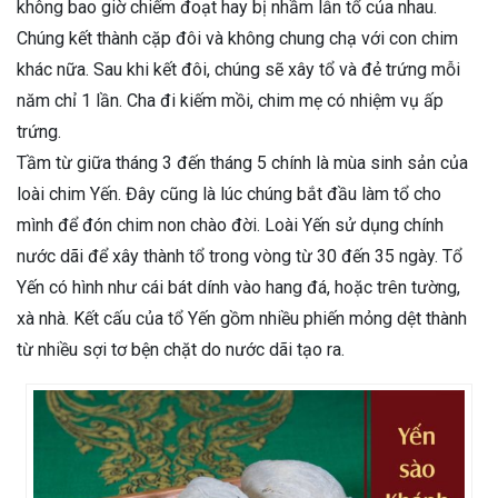
không bao giờ chiếm đoạt hay bị nhầm lẫn tổ của nhau.
Chúng kết thành cặp đôi và không chung chạ với con chim
khác nữa. Sau khi kết đôi, chúng sẽ xây tổ và đẻ trứng mỗi
năm chỉ 1 lần. Cha đi kiếm mồi, chim mẹ có nhiệm vụ ấp
trứng.
Tầm từ giữa tháng 3 đến tháng 5 chính là mùa sinh sản của
loài chim Yến. Đây cũng là lúc chúng bắt đầu làm tổ cho
mình để đón chim non chào đời. Loài Yến sử dụng chính
nước dãi để xây thành tổ trong vòng từ 30 đến 35 ngày. Tổ
Yến có hình như cái bát dính vào hang đá, hoặc trên tường,
xà nhà. Kết cấu của tổ Yến gồm nhiều phiến mỏng dệt thành
từ nhiều sợi tơ bện chặt do nước dãi tạo ra.