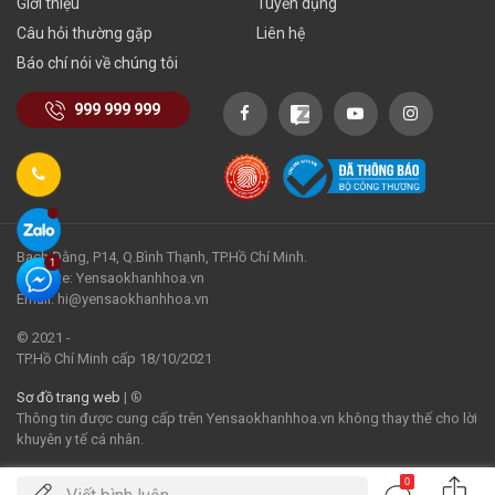
Giới thiệu
Tuyển dụng
Câu hỏi thường gặp
Liên hệ
Báo chí nói về chúng tôi
999 999 999
Bạch Đằng, P14, Q.Bình Thạnh, TP.Hồ Chí Minh.
Website: Yensaokhanhhoa.vn
Email: hi@yensaokhanhhoa.vn
© 2021 -
TP.Hồ Chí Minh cấp 18/10/2021
Sơ đồ trang web
| ®
Thông tin được cung cấp trên Yensaokhanhhoa.vn không thay thế cho lời
khuyên y tế cá nhân.
0