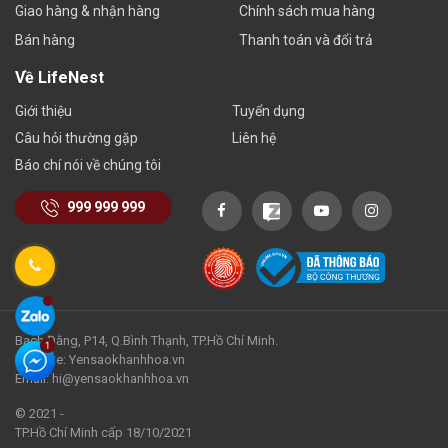
Giao hàng & nhận hàng
Chính sách mua hàng
Bán hàng
Thanh toán và đổi trả
Về LifeNest
Giới thiệu
Tuyển dụng
Câu hỏi thường gặp
Liên hệ
Báo chí nói về chúng tôi
999 999 999
Bạch Đằng, P14, Q.Bình Thạnh, TP.Hồ Chí Minh.
Website: Yensaokhanhhoa.vn
Email: hi@yensaokhanhhoa.vn
© 2021 -
TP.Hồ Chí Minh cấp 18/10/2021