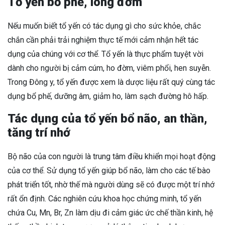
Tổ yến bổ phế, long đờm
Nếu muốn biết tổ yến có tác dụng gì cho sức khỏe, chắc
chắn cần phải trải nghiệm thực tế mới cảm nhận hết tác
dụng của chúng với cơ thể. Tổ yến là thực phẩm tuyệt vời
dành cho người bị cảm cúm, ho đờm, viêm phổi, hen suyễn.
Trong Đông y, tổ yến được xem là dược liệu rất quý cùng tác
dụng bổ phế, dưỡng âm, giảm ho, làm sạch đường hô hấp.
Tác dụng của tổ yến bổ não, an thần,
tăng trí nhớ
Bộ não của con người là trung tâm điều khiển mọi hoạt động
của cơ thể. Sử dụng tổ yến giúp bổ não, làm cho các tế bào
phát triển tốt, nhờ thế mà người dùng sẽ có được một trí nhớ
rất ổn định. Các nghiên cứu khoa học chứng minh, tổ yến
chứa Cu, Mn, Br, Zn làm dịu đi cảm giác ức chế thần kinh, hệ