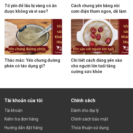
Tổ yến để lâu bị vàng có ăn
Cách chưng yến bằng nồi
được không và vì sao?
cơm điện thơm ngon, dễ làm
Thắc mắc: Yến chưng đường
Chi tiết cách dùng yến sào
phén có tác dụng gì?
cho người lớn tuổi tăng
cường sức khỏe
Tài khoản của tôi
Chính sách
Tài khoản
Dành cho đại lý
Kiểm tra đơn hàng
Chính sách bảo mật
Hướng dẫn đặt hàng
Thỏa thuận sử dụng