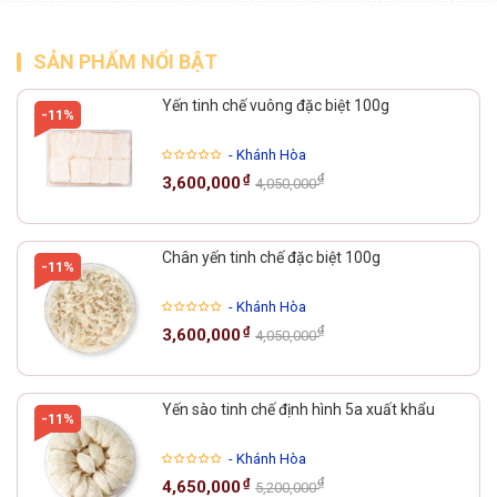
SẢN PHẨM NỔI BẬT
Yến tinh chế vuông đặc biệt 100g
-11%
- Khánh Hòa
₫
₫
3,600,000
4,050,000
Chân yến tinh chế đặc biệt 100g
-11%
- Khánh Hòa
₫
₫
3,600,000
4,050,000
Yến sào tinh chế định hình 5a xuất khẩu
-11%
- Khánh Hòa
₫
₫
4,650,000
5,200,000