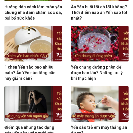
Hướng dẫn cách làm món yến
Ăn Yến buổi tối có tốt không?
chưng nha đam chăm sóc da,
Thời điểm nào ăn Yến sào tốt
bồi bổ sức khỏe
nhất?
1 chén Yến sào bao nhiêu
Yến chưng đường phèn để
calo? Ăn Yến sào tăng cân
được bao lâu? Những lưu ý
hay giảm cân?
khi thực hiện
Điểm qua những tác dụng
Yến sào trẻ em mấy tháng ăn