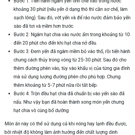
Bước 1: Tiến hành ngâm yến tinh chế vào trong nước
khoảng 30 phút (nếu yến ở dạng thô thì cần sơ chế, làm
sạch lông). Sau đó, vớt yến và để ráo nước đảm bảo yến
sào đã tơi và mềm hơn trước.
Bước 2: Ngâm hạt chia vào nước ấm trong khoảng từ 10
đến 20 phút cho đến khi hạt chia nở đều.
Bước 3: Đem yến đã ngâm mềm bỏ vào thố, rồi tiến hành
chưng cách thủy trong vòng từ 25-30 phút. Sau đó cho
thêm đường phèn vào, tùy vào khẩu vị của từng gia đình
mà sử dụng lượng đường phèn cho phù hợp. Chưng
thêm khoảng từ 5-7 phút nữa rồi tắt bếp.
Bước 4: Trộn đều hạt chia đã chuẩn bị vào yến sào đã
nấu. Như vậy bạn đã hoàn thành xong món yến chưng
hạt chia vô cùng bổ dưỡng.
Món ăn này có thể sử dụng cả khi nóng hay lạnh đều được,
bởi nhiệt độ không làm ảnh hưởng đến chất lượng dinh