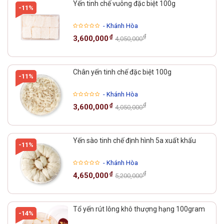
Yến tinh chế vuông đặc biệt 100g
-11%
- Khánh Hòa
₫
₫
3,600,000
4,050,000
Chân yến tinh chế đặc biệt 100g
-11%
- Khánh Hòa
₫
₫
3,600,000
4,050,000
Yến sào tinh chế định hình 5a xuất khẩu
-11%
- Khánh Hòa
₫
₫
4,650,000
5,200,000
Tổ yến rút lông khô thượng hạng 100gram
-14%