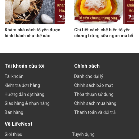
Khám phá cách tổ yến được
Chi tiết cách chế biến tổ yến
hình thành như thế nào
chưng trứng sữa ngon mà bổ
Tài khoản của tôi
Chính sách
Tài khoản
Dành cho đại lý
Kiểm tra đơn hàng
Chính sách bảo mật
Hướng dẫn đặt hàng
Thỏa thuận sử dụng
Giao hàng & nhận hàng
Chính sách mua hàng
Bán hàng
Thanh toán và đổi trả
Về LifeNest
Giới thiệu
Tuyển dụng