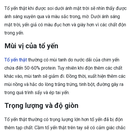
Tổ yến thật khi được soi dưới ánh mặt trời sẽ nhìn thấy được
ánh sáng xuyên qua và màu sắc trong, mờ. Dưới ánh sáng
mặt trời, yến giả có màu đục hơn và giày hơn vì các chất độn
trong yến.
Mùi vị của tổ yến
Tổ yến thật
thường có mùi tanh do nước dãi của chim yến
chứa đến 50-60% protein. Tuy nhiên khi độn thêm các chất
khác vào, mùi tanh sẽ giảm đi. Đồng thời, xuất hiện thêm các
mùi nồng và hắc do lòng trắng trứng, tinh bột, đường gây ra
trong quá trình sấy và ép tai yến.
Trọng lượng và độ giòn
Tổ yến thật thường có trọng lượng lớn hơn tổ yến đã bị độn
thêm tạp chất. Cầm tổ yến thật trên tay sẽ có cảm giác chắc