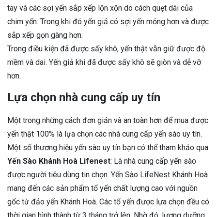
tay và các sợi yến sắp xếp lộn xộn do cách quẹt dãi của
chim yến. Trong khi đó yến giả có sợi yến mỏng hơn và được
sắp xếp gọn gàng hơn.
Trong điều kiện đã được sấy khô, yến thật vẫn giữ được độ
mềm và dai. Yến giả khi đã được sấy khô sẽ giòn và dễ vỡ
hơn.
Lựa chọn nhà cung cấp uy tín
Một trong những cách đơn giản và an toàn hơn để mua được
yến thật 100% là lựa chọn các nhà cung cấp yến sào uy tín.
Một số thương hiệu yến sào uy tín bạn có thể tham khảo qua:
Yến Sào Khánh Hoà Lifenest
: Là nhà cung cấp yến sào
được người tiêu dùng tin chọn. Yến Sào LifeNest Khánh Hoà
mang đến các sản phẩm tổ yến chất lượng cao với nguồn
gốc từ đảo yến Khánh Hoà. Các tổ yến được lựa chọn đều có
thời gian hình thành từ 3 tháng trở lên. Nhờ đó, lượng dưỡng