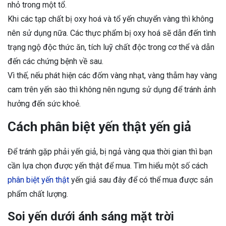
nhỏ trong một tổ.
Khi các tạp chất bị oxy hoá và tổ yến chuyển vàng thì không
nên sử dụng nữa. Các thực phẩm bị oxy hoá sẽ dẫn đến tình
trạng ngộ độc thức ăn, tích luỹ chất độc trong cơ thể và dẫn
đến các chứng bệnh về sau.
Vì thế, nếu phát hiện các đốm vàng nhạt, vàng thẫm hay vàng
cam trên yến sào thì không nên ngưng sử dụng để tránh ảnh
hưởng đến sức khoẻ.
Cách phân biệt yến thật yến giả
Để tránh gặp phải yến giả, bị ngả vàng qua thời gian thì bạn
cần lựa chọn được yến thật để mua. Tìm hiểu một số cách
phân biệt yến thật
yến giả sau đây để có thể mua được sản
phẩm chất lượng.
Soi yến dưới ánh sáng mặt trời