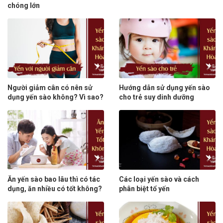
chóng lớn
Người giảm cân có nên sử
Hướng dẫn sử dụng yến sào
dụng yến sào không? Vì sao?
cho trẻ suy dinh dưỡng
Ăn yến sào bao lâu thì có tác
Các loại yến sào và cách
dụng, ăn nhiều có tốt không?
phân biệt tổ yến