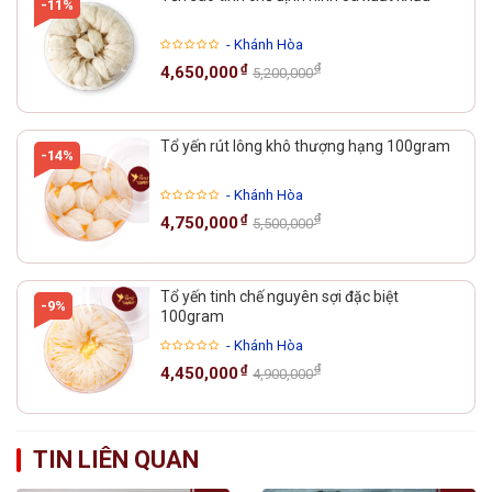
-11%
- Khánh Hòa
₫
₫
4,650,000
5,200,000
Tổ yến rút lông khô thượng hạng 100gram
-14%
- Khánh Hòa
₫
₫
4,750,000
5,500,000
Tổ yến tinh chế nguyên sợi đặc biệt
-9%
100gram
- Khánh Hòa
₫
₫
4,450,000
4,900,000
TIN LIÊN QUAN