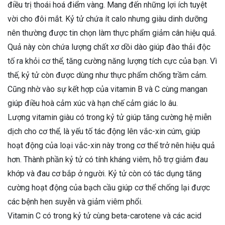
điều trị thoái hoá điểm vàng. Mang đến những lợi ích tuyệt
vời cho đôi mắt. Kỷ tử chứa ít calo nhưng giàu dinh dưỡng
nên thường được tin chọn làm thực phẩm giảm cân hiệu quả.
Quả này còn chứa lượng chất xơ dồi dào giúp đào thải độc
tố ra khỏi cơ thể, tăng cường năng lượng tích cực của bạn. Vì
thế, kỷ tử còn được dùng như thực phẩm chống trầm cảm.
Cũng nhờ vào sự kết hợp của vitamin B và C cùng mangan
giúp điều hoà cảm xúc và hạn chế cảm giác lo âu.
Lượng vitamin giàu có trong kỷ tử giúp tăng cường hệ miễn
dịch cho cơ thể, là yếu tố tác động lên vắc-xin cúm, giúp
hoạt động của loại vắc-xin này trong cơ thể trở nên hiệu quả
hơn. Thành phần kỷ tử có tính kháng viêm, hỗ trợ giảm đau
khớp và đau cơ bắp ở người. Kỷ tử còn có tác dụng tăng
cường hoạt động của bạch cầu giúp cơ thể chống lại được
các bệnh hen suyễn và giảm viêm phổi.
Vitamin C có trong kỷ tử cùng beta-carotene và các acid