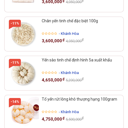
₫
₫
3,600,000
4,050,000
Chân yến tinh chế đặc biệt 100g
-11%
- Khánh Hòa
₫
₫
3,600,000
4,050,000
Yến sào tinh chế định hình 5a xuất khẩu
-11%
- Khánh Hòa
₫
₫
4,650,000
5,200,000
Tổ yến rút lông khô thượng hạng 100gram
-14%
- Khánh Hòa
₫
₫
4,750,000
5,500,000