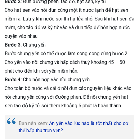
Bước 2:
Đun đường phèn, táo đỏ, hạt sen, kỷ tử
Cho hạt sen vào nồi đun cùng một ít nước lạnh để hạt sen
mềm ra. Lưu ý khi nước sôi thì hạ lửa nhỏ. Sau khi hạt sen đã
mềm, cho táo đỏ và kỷ tử vào và đun tiếp để hỗn hợp nước
quyện vào nhau.
Bước 3:
Chưng yến
Bước chưng yến có thể được làm song song cùng bước 2.
Cho yến vào nồi chưng và hấp cách thuỷ khoảng 45 – 50
phút cho đến khi sợi yến mềm hẳn.
Bước 4:
Cho hỗn hợp vào nồi chưng yến
Cho toàn bộ nước và cái ở nồi đun các nguyên liệu khác vào
nồi chưng yến cùng với đường phèn. Để nồi chưng yến hạt
sen táo đỏ kỷ tử sôi thêm khoảng 5 phút là hoàn thành.
Bạn nên xem:
Ăn yến vào lúc nào là tốt nhất cho cơ
thể hấp thu trọn vẹn?