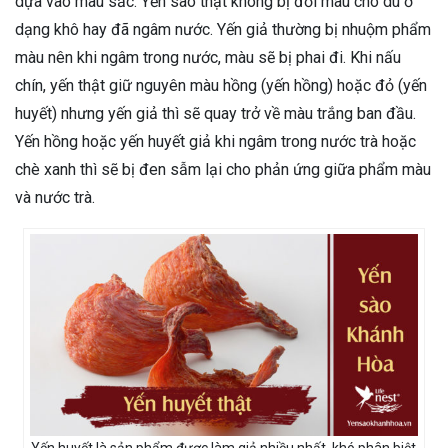
dựa vào màu sắc. Yến sào thật không bị đổi màu cho dù ở
dạng khô hay đã ngâm nước. Yến giả thường bị nhuộm phẩm
màu nên khi ngâm trong nước, màu sẽ bị phai đi. Khi nấu
chín, yến thật giữ nguyên màu hồng (yến hồng) hoặc đỏ (yến
huyết) nhưng yến giả thì sẽ quay trở về màu trắng ban đầu.
Yến hồng hoặc yến huyết giả khi ngâm trong nước trà hoặc
chè xanh thì sẽ bị đen sẫm lại cho phản ứng giữa phẩm màu
và nước trà.