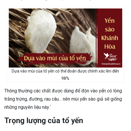
Dựa vào mùi của tổ yến có thể đoán được chính xác lên đến
98%
Thông thường các chất được dùng để độn vào yến có lòng
trắng trứng, đường, rau câu… nên mùi yến sào giả sẽ giống
những nguyên liệu này.`
Trọng lượng của tổ yến