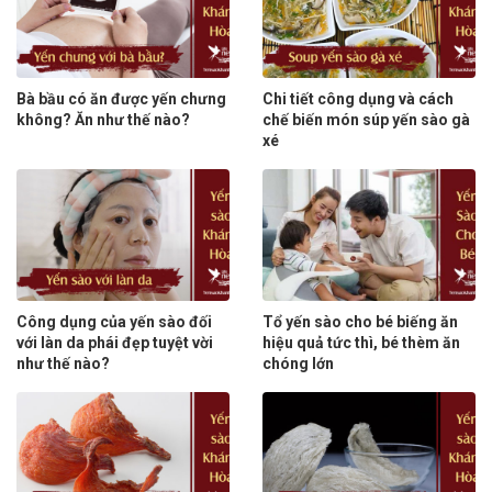
Bà bầu có ăn được yến chưng
Chi tiết công dụng và cách
không? Ăn như thế nào?
chế biến món súp yến sào gà
xé
Công dụng của yến sào đối
Tổ yến sào cho bé biếng ăn
với làn da phái đẹp tuyệt vời
hiệu quả tức thì, bé thèm ăn
như thế nào?
chóng lớn