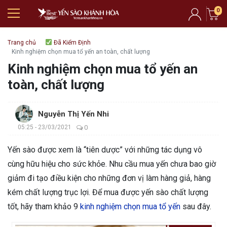
0
Trang chủ
Đã Kiểm Định
Kinh nghiệm chọn mua tổ yến an toàn, chất lượng
Kinh nghiệm chọn mua tổ yến an
toàn, chất lượng
Nguyễn Thị Yến Nhi
05:25 - 23/03/2021
0
Yến sào được xem là “tiên dược” với những tác dụng vô
cùng hữu hiệu cho sức khỏe. Nhu cầu mua yến chưa bao giờ
giảm đi tạo điều kiện cho những đơn vị làm hàng giả, hàng
kém chất lượng trục lợi. Để mua được yến sào chất lượng
tốt, hãy tham khảo 9
kinh nghiệm chọn mua tổ yến
sau đây.