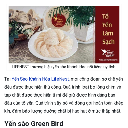
LIFENEST thương hiệu yến sào Khánh Hòa nổi tiếng uy tính
Tại
Yến Sào Khánh Hòa LifeNest
, mọi công đoạn sơ chế yến
đều được thực hiện thủ công. Quá trình loại bỏ lông chim và
tạp chất được thực hiện tỉ mỉ để giữ được hình dáng ban
đầu của tổ yến. Quá trình sấy sô và đóng gói hoàn toàn khép
kín, đảm bảo lượng dưỡng chất bị hao hụt ở mức thấp nhất.
Yến sào Green Bird