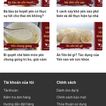
Bà bầu ăn huyết yến có thực
5 cách sấy khô yến sào phổ
sự tốt cho thai nhi không?
biến và dễ thực hiện tại nhà
Bí quyết chế biến món yến
Ăn Yến bổ gì? Tác dụng của
chưng gừng trị ho, giải cảm
Yến sào với sức khỏe
Tài khoản của tôi
Chính sách
Tài khoản
Dành cho đại lý
Kiểm tra đơn hàng
Chính sách bảo mật
Hướng dẫn đặt hàng
Thỏa thuận sử dụng