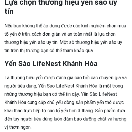
Lựa chọn thương hiệu yến sào uy
tín
Nếu bạn không thể áp dụng được các kinh nghiệm chọn mua
tổ yến ở trên, cách đơn giản và an toàn nhất là lựa chọn
thương hiệu yến sào uy tín. Một số thương hiệu yến sào uy
tín trên thị trường bạn có thể tham khảo qua.
Yến Sào LifeNest Khánh Hòa
Là thương hiệu yến được đánh giá cao bởi các chuyên gia và
người tiêu dùng, Yến Sào LifeNest Khánh Hòa là một trong
những thương hiệu bạn có thể tin cậy. Yến Sào LifeNest
Khánh Hòa cung cấp chủ yếu dòng sản phẩm yến thô được
khai thác trực tiếp từ các tổ yến hơn 3 tháng. Sản phẩm đưa
đến tay người tiêu dùng luôn đảm bảo dưỡng chất và hương
vị thơm ngon.