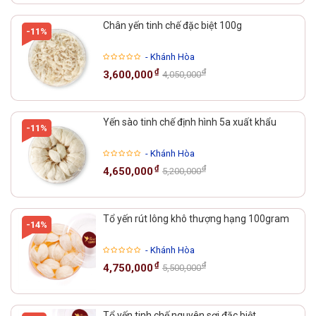
Chân yến tinh chế đặc biệt 100g
-11%
- Khánh Hòa
₫
₫
3,600,000
4,050,000
Yến sào tinh chế định hình 5a xuất khẩu
-11%
- Khánh Hòa
₫
₫
4,650,000
5,200,000
Tổ yến rút lông khô thượng hạng 100gram
-14%
- Khánh Hòa
₫
₫
4,750,000
5,500,000
Tổ yến tinh chế nguyên sợi đặc biệt