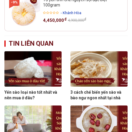
-9%
100gram
- Khánh Hòa
₫
₫
4,450,000
4,900,000
TIN LIÊN QUAN
Yến sào loại nào tốt nhất và
3 cách chế biến yến sào và
nên mua ở đâu?
bào ngư ngon nhất tại nhà