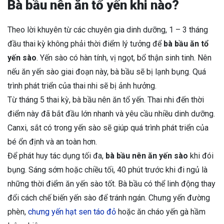
Bà bầu nên ăn tổ yến khi nào?
Theo lời khuyên từ các chuyên gia dinh dưỡng, 1 – 3 tháng
đầu thai kỳ không phải thời điểm lý tưởng để
bà bầu ăn tổ
yến sào
. Yến sào có hàn tính, vị ngọt, bổ thận sinh tinh. Nên
nếu ăn yến sào giai đoạn này, bà bầu sẽ bị lạnh bụng. Quá
trình phát triển của thai nhi sẽ bị ảnh hưởng.
Từ tháng 5 thai kỳ, bà bầu nên ăn tổ yến. Thai nhi đến thời
điểm này đã bắt đầu lớn nhanh và yêu cầu nhiều dinh dưỡng.
Canxi, sắt có trong yến sào sẽ giúp quá trình phát triển của
bé ổn định và an toàn hơn.
Để phát huy tác dụng tối đa,
bà bầu nên ăn yến sào
khi đói
bụng. Sáng sớm hoặc chiều tối, 40 phút trước khi đi ngủ là
những thời điểm ăn yến sào tốt. Bà bầu có thể linh động thay
đổi cách chế biến yến sào để tránh ngán. Chưng yến đường
phèn,
chưng yến hạt sen táo đỏ
hoặc ăn cháo yến gà hầm