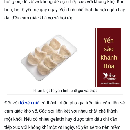
hơi giòn, dễ vỡ và không dẻo (dù tiếp xúc với không khí). Khi
bóp, bẻ tổ yến sẽ gãy ngay. Yến tinh chế thật dù sợi ngắn hay
dài đều cảm giác khá xơ và hơi ráp.
Phân biệt tổ yến tinh chế giả và thật
Đối với
tổ yến giả
có thành phần phụ gia trộn lẫn, cầm lên sẽ
cảm giác khó vỡ. Các sợi liên kết với nhau chặt chẽ thành
một khối. Nếu có nhiều gelatin hay được tẩm dầu chỉ cần
tiếp xúc với không khí một vài ngày, tổ yến sẽ trở nên mềm