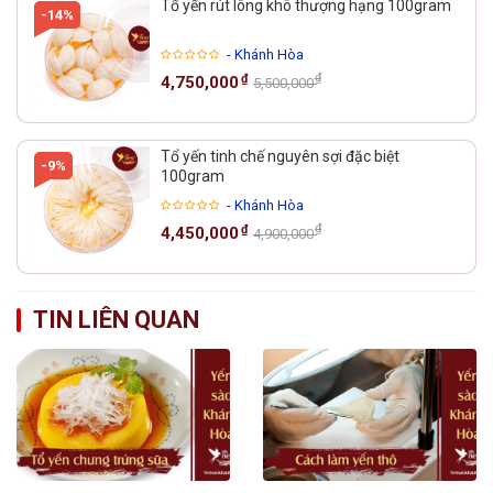
Tổ yến rút lông khô thượng hạng 100gram
-14%
- Khánh Hòa
₫
₫
4,750,000
5,500,000
Tổ yến tinh chế nguyên sợi đặc biệt
-9%
100gram
- Khánh Hòa
₫
₫
4,450,000
4,900,000
TIN LIÊN QUAN