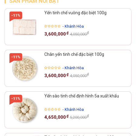
SẢN PHẨM NỔI BẬT
Yến tinh chế vuông đặc biệt 100g
-11%
- Khánh Hòa
₫
₫
3,600,000
4,050,000
Chân yến tinh chế đặc biệt 100g
-11%
- Khánh Hòa
₫
₫
3,600,000
4,050,000
Yến sào tinh chế định hình 5a xuất khẩu
-11%
- Khánh Hòa
₫
₫
4,650,000
5,200,000