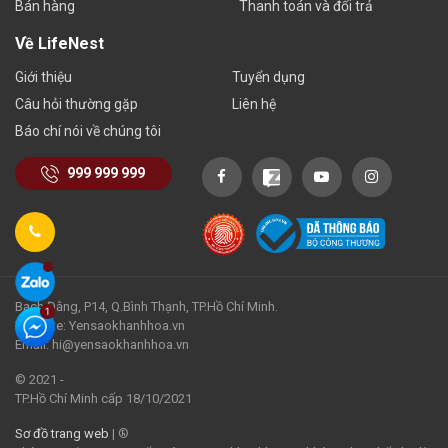
Bán hàng
Thanh toán và đổi trả
Về LifeNest
Giới thiệu
Tuyển dụng
Câu hỏi thường gặp
Liên hệ
Báo chí nói về chúng tôi
999 999 999
Bạch Đằng, P14, Q.Bình Thạnh, TP.Hồ Chí Minh.
Website: Yensaokhanhhoa.vn
Email: hi@yensaokhanhhoa.vn
© 2021 -
TP.Hồ Chí Minh cấp 18/10/2021
Sơ đồ trang web
| ®