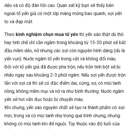
dẻo và có độ đàn hồi cao. Quan sát kỹ bạn sẽ thấy bên
ngoài tổ yến giả có một lớp màng mỏng bao quanh, sợi yến
to và đẹp mắt.
Theo
kinh nghiệm chọn mua tổ yến
thì yến sào thật dù thô
hay tinh chế chỉ cần ngâm trong khoảng từ 15-30 phút sẽ bắt
đầu mềm dẻo, nở nhưng các sợi còn nguyên hình dáng (dù là
yến vụn). Nước ngâm tổ yến trong vắt và không đổi màu.
Đối với tổ yến giả đã được pha trộn, nếu trộn tinh bột sẽ bị
nhão ngay sau khoảng 2-3 phút ngâm. Nếu sợi yến được trộn
lẫn với sợi cá thì sẽ có đặc điểm dai, cứng, xơ, có mùi tanh
nồng, không mềm mại và nở ra như bình thường. Nước ngâm
yến sẽ hơi vẩn đục hoặc bị chuyển màu.
Khi chưng, yến sào nguyên chất sẽ tạo ra thành phẩm có sợi
mịn, trong và có mùi tanh nhẹ trong quá trình chưng, nhưng
không có mùi tanh khi để nguội. Tùy thuộc vào độ tuổi của