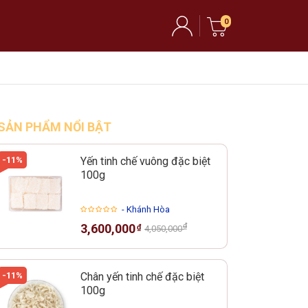
0
SẢN PHẨM NỔI BẬT
-11%
Yến tinh chế vuông đặc biệt
100g
- Khánh Hòa
₫
3,600,000
₫
4,050,000
-11%
Chân yến tinh chế đặc biệt
100g