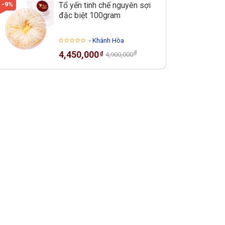
-9%
Tổ yến tinh chế nguyên sợi
đặc biệt 100gram
- Khánh Hòa
₫
4,450,000
₫
4,900,000