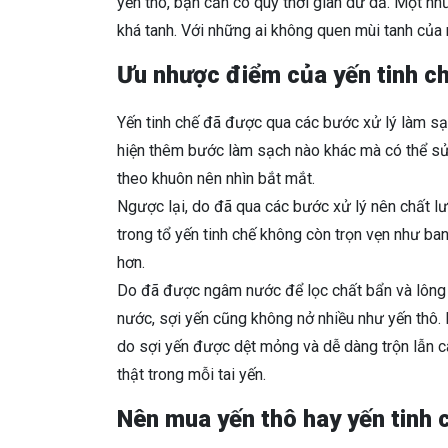
yến thô, bạn cần có quỹ thời gian dư dả. Một nh
khá tanh. Với những ai không quen mùi tanh của 
Ưu nhược điểm của yến tinh c
Yến tinh chế đã được qua các bước xử lý làm sạc
hiện thêm bước làm sạch nào khác mà có thể sử 
theo khuôn nên nhìn bắt mắt.
Ngược lại, do đã qua các bước xử lý nên chất 
trong tổ yến tinh chế không còn trọn vẹn như ba
hơn.
Do đã được ngâm nước để lọc chất bẩn và lông y
nước, sợi yến cũng không nở nhiều như yến thô. 
do sợi yến được dệt mỏng và dễ dàng trộn lẫn cá
thật trong mỗi tai yến.
Nên mua yến thô hay yến tinh 