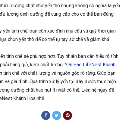
nhiều dưỡng chất như yến thô nhưng không có nghĩa là yến
có đủ lượng dinh dưỡng để cung cấp cho cơ thể bạn đúng
y yến tinh chế, bạn cần xác định nhu cầu và quỹ thời gian
 lựa chọn yến thô để có thể tự tay sơ chế và giảm khả
yến tinh chế sẽ phù hợp hơn. Tuy nhiên bạn cần hiểu rõ tính
 phải hàng giả, kém chất lượng.
Yến Sào LifeNest Khánh
 tinh chế với chất lượng và nguồn gốc rõ ràng. Giúp bạn
 và gia đình. Quá trình xử lý yến tại đây được thực hiện
ợng dưỡng chất hao hụt ít nhất có thể. Liên hệ ngay để
eNest Khánh Hoà nhé.