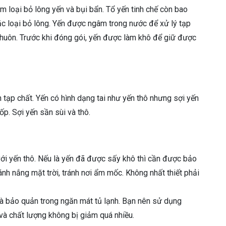
m loại bỏ lông yến và bụi bẩn. Tổ yến tinh chế còn bao
ặc loại bỏ lông. Yến được ngâm trong nước để xử lý tạp
 khuôn. Trước khi đóng gói, yến được làm khô để giữ được
 tạp chất. Yến có hình dạng tai như yến thô nhưng sợi yến
p. Sợi yến sần sùi và thô.
với yến thô. Nếu là yến đã được sấy khô thì cần được bảo
 ánh nắng mặt trời, tránh nơi ẩm mốc. Không nhất thiết phải
và bảo quản trong ngăn mát tủ lạnh. Bạn nên sử dụng
à chất lượng không bị giảm quá nhiều.