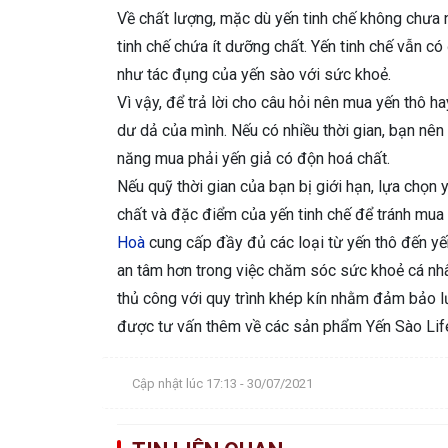
Về chất lượng, mặc dù yến tinh chế không chưa 
tinh chế chứa ít dưỡng chất. Yến tinh chế vẫn 
như tác đụng của yến sào với sức khoẻ.
Vì vậy, để trả lời cho câu hỏi nên mua yến thô ha
dư dả của mình. Nếu có nhiều thời gian, bạn nên
năng mua phải yến giả có độn hoá chất.
Nếu quỹ thời gian của bạn bị giới hạn, lựa chọn 
chất và đặc điểm của yến tinh chế để tránh mua
Hoà
cung cấp đầy đủ các loại từ yến thô đến yến
an tâm hơn trong việc chăm sóc sức khoẻ cá nhân
thủ công với quy trình khép kín nhằm đảm bảo lư
được tư vấn thêm về các sản phẩm Yến Sào Lif
Cập nhật lúc 17:13 - 30/07/2021