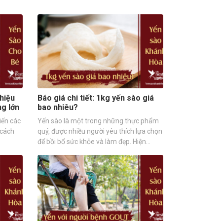
hiệu
Báo giá chi tiết: 1kg yến sào giá
ng lớn
bao nhiêu?
iến các
Yến sào là một trong những thực phẩm
 cách
quý, được nhiều người yêu thích lựa chọn
để bồi bổ sức khỏe và làm đẹp. Hiện…