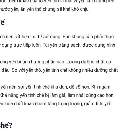
ược điểm khác của tổ yến thô là mùi vị yến khi chưng lên
nước yến, ăn yến thô chưng sẽ khá khó chịu.
hế
h nên rất tiện lợi để sử dụng. Bạn không cần phải thực
dụng trực tiếp luôn. Tai yến trắng sạch, được dựng hình
lượng yến bị ảnh hưởng phần nào. Lượng dưỡng chất có
n đầu. So với yến thô, yến tinh chế không nhiều dưỡng chất
ến nên sợi yến tinh chế khá dòn, dễ vỡ hơn. Khi ngâm
Khả năng yến tinh chế bị làm giả, làm nhái cũng cao hơn
c hoá chất khác nhằm tăng trọng lượng, giảm tỉ lệ yến
chế?