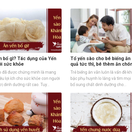
n bổ gì? Tác dụng của Yến
Tổ yến sào cho bé biếng ăn 
ới sức khỏe
quả tức thì, bé thèm ăn chó
o đã được chứng minh là mang
Trẻ biếng ăn vẫn luôn là vấn đề kh
ều lợi ích cho sức khỏe con người
bậc phụ huynh lo lắng và tìm mọi
 trị dinh dưỡng rất cao. Tuy…
bổ sung chất dinh dưỡng cho…