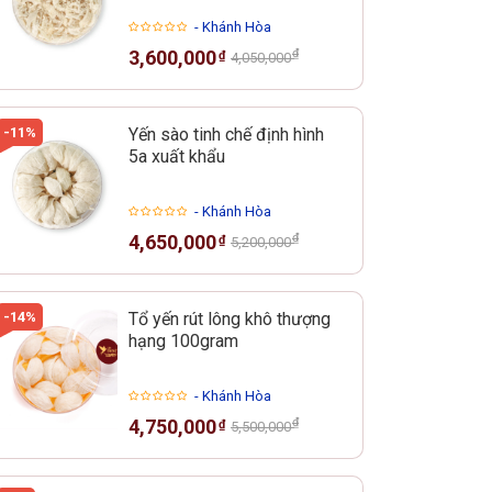
- Khánh Hòa
₫
3,600,000
₫
4,050,000
-11%
Yến sào tinh chế định hình
5a xuất khẩu
- Khánh Hòa
₫
4,650,000
₫
5,200,000
-14%
Tổ yến rút lông khô thượng
hạng 100gram
- Khánh Hòa
₫
4,750,000
₫
5,500,000