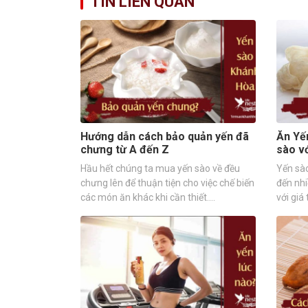
TIN LIÊN QUAN
Hướng dẫn cách bảo quản yến đã
Ăn Yế
chưng từ A đến Z
sào v
Hầu hết chúng ta mua yến sào về đều
Yến sà
chưng lên để thuận tiện cho việc chế biến
đến nhi
các món ăn khác khi cần thiết.…
với giá