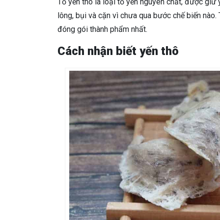
Tổ yến thô là loại tổ yến nguyên chất, được giữ 
lông, bụi và cặn vì chưa qua bước chế biến nào. T
đóng gói thành phẩm nhất.
Cách nhận biết yến thô