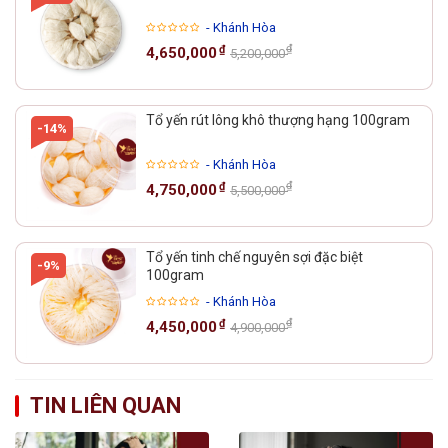
- Khánh Hòa
₫
₫
4,650,000
5,200,000
Tổ yến rút lông khô thượng hạng 100gram
-14%
- Khánh Hòa
₫
₫
4,750,000
5,500,000
Tổ yến tinh chế nguyên sợi đặc biệt
-9%
100gram
- Khánh Hòa
₫
₫
4,450,000
4,900,000
TIN LIÊN QUAN