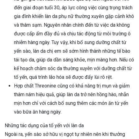
đến giai đoạn tuổi 30, áp lực công việc cùng trọng trách
gia đình khiến làn da phụ nữ thường xuyên gặp cảnh khô
và thâm sạm. Nguyên nhân chính đến từ việc da không
được cấp ẩm đầy đủ và chịu tác động từ môi trường ô
nhiễm hàng ngày. Tuy vậy, khi bổ sung dưỡng chất từ
yến sào, làn da chị em sẽ sớm hình thành những tế bào
tái tạo da, giúp da dần sáng khỏe, mịn màng hơn. Nếu có
kế hoạch chăm sóc da thường xuyên với dưỡng chất từ
tổ yến, quá trình lão hóa sẽ được đẩy lùi rõ rệt.
Hợp chất Threonine cũng có khả năng trị mụn và giảm
thâm nám hiệu quả, giúp làn da trở nên hồng hào, nhẵn
mịn hơn chỉ với cách bổ sung thêm các món ăn từ yến
vào bữa ăn hàng ngày.
Những tác dụng của tổ yến với làn da
Ngoài ra, yến sào sở hữu vị ngọt tự nhiên nên khi thưởng