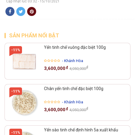
Cập nhật lúc 03:32 - 15/10/2021
SẢN PHẨM NỔI BẬT
Yến tinh chế vuông đặc biệt 100g
-11%
- Khánh Hòa
₫
₫
3,600,000
4,050,000
Chân yến tinh chế đặc biệt 100g
-11%
- Khánh Hòa
₫
₫
3,600,000
4,050,000
Yến sào tinh chế định hình 5a xuất khẩu
-11%