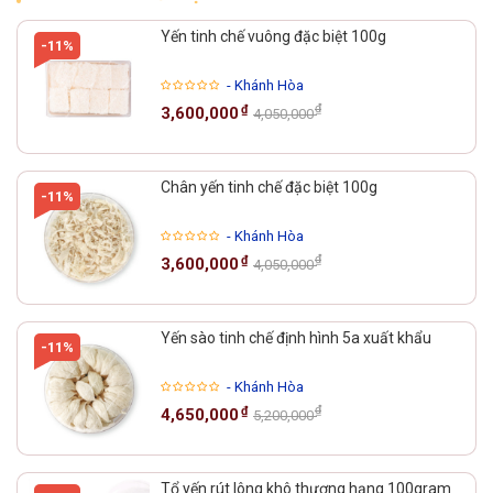
Yến tinh chế vuông đặc biệt 100g
-11%
- Khánh Hòa
₫
₫
3,600,000
4,050,000
Chân yến tinh chế đặc biệt 100g
-11%
- Khánh Hòa
₫
₫
3,600,000
4,050,000
Yến sào tinh chế định hình 5a xuất khẩu
-11%
- Khánh Hòa
₫
₫
4,650,000
5,200,000
Tổ yến rút lông khô thượng hạng 100gram