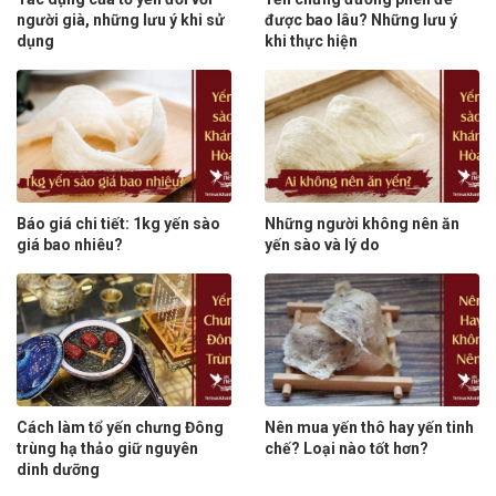
người già, những lưu ý khi sử
được bao lâu? Những lưu ý
dụng
khi thực hiện
Báo giá chi tiết: 1kg yến sào
Những người không nên ăn
giá bao nhiêu?
yến sào và lý do
Cách làm tổ yến chưng Đông
Nên mua yến thô hay yến tinh
trùng hạ thảo giữ nguyên
chế? Loại nào tốt hơn?
dinh dưỡng