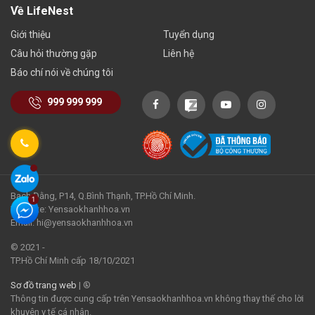
Về LifeNest
Giới thiệu
Tuyển dụng
Câu hỏi thường gặp
Liên hệ
Báo chí nói về chúng tôi
999 999 999
Bạch Đằng, P14, Q.Bình Thạnh, TP.Hồ Chí Minh.
Website: Yensaokhanhhoa.vn
Email: hi@yensaokhanhhoa.vn
© 2021 -
TP.Hồ Chí Minh cấp 18/10/2021
Sơ đồ trang web
| ®
Thông tin được cung cấp trên Yensaokhanhhoa.vn không thay thế cho lời
khuyên y tế cá nhân.