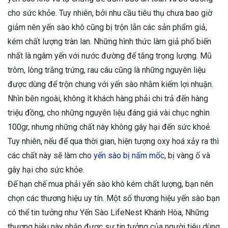
cho sức khỏe. Tuy nhiên, bởi nhu cầu tiêu thụ chưa bao giờ
giảm nên yến sào khô cũng bị trộn lẫn các sản phẩm giả,
kém chất lượng tràn lan. Những hình thức làm giả phổ biến
nhất là ngâm yến với nước đường để tăng trọng lượng. Mũ
trôm, lòng trắng trứng, rau câu cũng là những nguyên liệu
được dùng để trộn chung với yến sào nhằm kiếm lợi nhuận.
Nhìn bên ngoài, không ít khách hàng phải chi trả đến hàng
triệu đồng, cho những nguyên liệu đáng giá vài chục nghìn
100gr, nhưng những chất này không gây hại đến sức khoẻ
.
Tuy nhiên, nếu để qua thời gian, hiện tượng oxy hoá xảy ra thì
các chất này sẽ làm cho
yến sào bị nấm mốc
, bị vàng ố và
gây hại cho sức khỏe.
Để hạn chế mua phải yến sào khô kém chất lượng, bạn nên
chọn các thương hiệu uy tín. Một số thương hiệu yến sào bạn
có thể tin tưởng như Yến Sào LifeNest Khánh Hòa, Những
thương hiệu này nhận được sự tin tưởng của người tiêu dùng