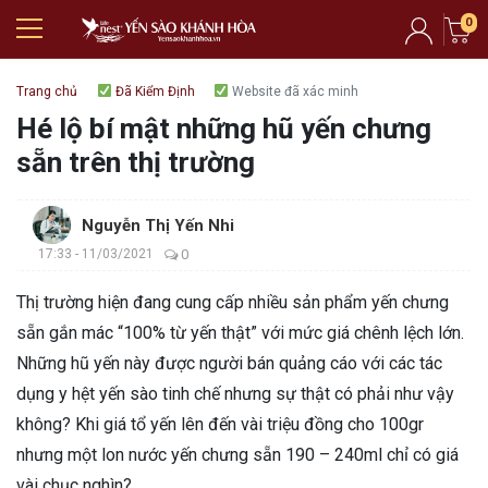
0
Trang chủ
Đã Kiểm Định
Website đã xác minh
Hé lộ bí mật những hũ yến chưng
sẵn trên thị trường
Nguyễn Thị Yến Nhi
17:33 - 11/03/2021
0
Thị trường hiện đang cung cấp nhiều sản phẩm yến chưng
sẵn gắn mác “100% từ yến thật” với mức giá chênh lệch lớn.
Những hũ yến này được người bán quảng cáo với các tác
dụng y hệt yến sào tinh chế nhưng sự thật có phải như vậy
không? Khi giá tổ yến lên đến vài triệu đồng cho 100gr
nhưng một lon nước yến chưng sẵn 190 – 240ml chỉ có giá
vài chục nghìn?