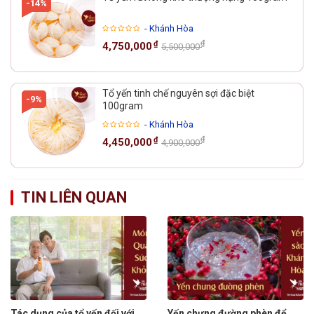
-14%
- Khánh Hòa
₫
₫
4,750,000
5,500,000
Tổ yến tinh chế nguyên sợi đặc biệt
-9%
100gram
- Khánh Hòa
₫
₫
4,450,000
4,900,000
TIN LIÊN QUAN
Tác dụng của tổ yến đối với
Yến chưng đường phèn để